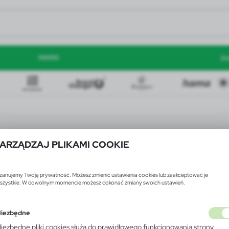
MARKI
Zn
ARZĄDZAJ PLIKAMI COOKIE
zanujemy Twoją prywatność. Możesz zmienić ustawienia cookies lub zaakceptować je
szystkie. W dowolnym momencie możesz dokonać zmiany swoich ustawień.
iezbędne
iezbędne pliki cookies służą do prawidłowego funkcjonowania strony