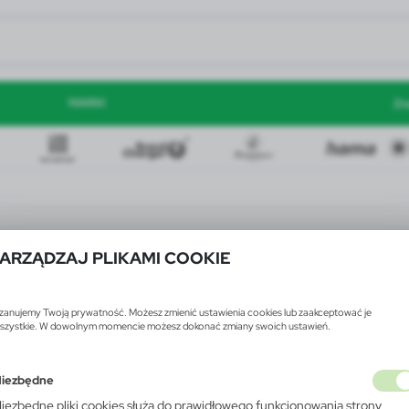
MARKI
Zn
ARZĄDZAJ PLIKAMI COOKIE
zanujemy Twoją prywatność. Możesz zmienić ustawienia cookies lub zaakceptować je
szystkie. W dowolnym momencie możesz dokonać zmiany swoich ustawień.
iezbędne
iezbędne pliki cookies służą do prawidłowego funkcjonowania strony