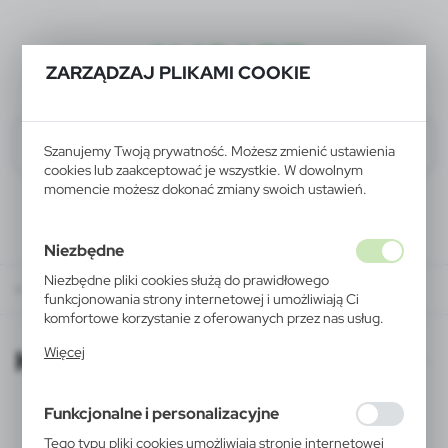
ALIGART
ZARZĄDZAJ PLIKAMI COOKIE
Szanujemy Twoją prywatność. Możesz zmienić ustawienia
cookies lub zaakceptować je wszystkie. W dowolnym
momencie możesz dokonać zmiany swoich ustawień.
Niezbędne
Niezbędne pliki cookies służą do prawidłowego
KATALOGI ONLINE
funkcjonowania strony internetowej i umożliwiają Ci
komfortowe korzystanie z oferowanych przez nas usług.
Pliki cookies odpowiadają na podejmowane przez Ciebie
KATALOGI ONLINE
Więcej
działania w celu m.in. dostosowania Twoich ustawień
preferencji prywatności, logowania czy wypełniania
formularzy. Dzięki plikom cookies strona, z której
Funkcjonalne i personalizacyjne
korzystasz, może działać bez zakłóceń.
Tego typu pliki cookies umożliwiają stronie internetowej