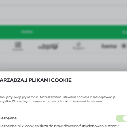
MARKI
Zn
ARZĄDZAJ PLIKAMI COOKIE
zanujemy Twoją prywatność. Możesz zmienić ustawienia cookies lub zaakceptować je
szystkie. W dowolnym momencie możesz dokonać zmiany swoich ustawień.
iezbędne
iezbędne pliki cookies służą do prawidłowego funkcjonowania strony