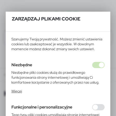
ALIGART
ZARZĄDZAJ PLIKAMI COOKIE
Szanujemy Twoją prywatność. Możesz zmienić ustawienia
cookies lub zaakceptować je wszystkie. W dowolnym
momencie możesz dokonać zmiany swoich ustawień.
Niezbędne
Niezbędne pliki cookies służą do prawidłowego
KATALOGI ONLINE
funkcjonowania strony internetowej i umożliwiają Ci
komfortowe korzystanie z oferowanych przez nas usług.
Pliki cookies odpowiadają na podejmowane przez Ciebie
KATALOGI ONLINE
Więcej
działania w celu m.in. dostosowania Twoich ustawień
preferencji prywatności, logowania czy wypełniania
formularzy. Dzięki plikom cookies strona, z której
Funkcjonalne i personalizacyjne
korzystasz, może działać bez zakłóceń.
Tego typu pliki cookies umożliwiają stronie internetowej