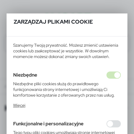
ALIGART
ZARZĄDZAJ PLIKAMI COOKIE
Szanujemy Twoją prywatność. Możesz zmienić ustawienia
cookies lub zaakceptować je wszystkie. W dowolnym
momencie możesz dokonać zmiany swoich ustawień.
Niezbędne
Niezbędne pliki cookies służą do prawidłowego
KATALOGI ONLINE
funkcjonowania strony internetowej i umożliwiają Ci
komfortowe korzystanie z oferowanych przez nas usług.
Pliki cookies odpowiadają na podejmowane przez Ciebie
KATALOGI ONLINE
Więcej
działania w celu m.in. dostosowania Twoich ustawień
preferencji prywatności, logowania czy wypełniania
formularzy. Dzięki plikom cookies strona, z której
Funkcjonalne i personalizacyjne
korzystasz, może działać bez zakłóceń.
Tego typu pliki cookies umożliwiają stronie internetowej