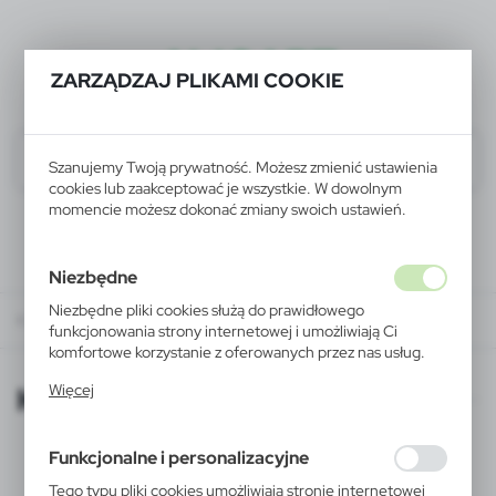
ALIGART
ZARZĄDZAJ PLIKAMI COOKIE
Szanujemy Twoją prywatność. Możesz zmienić ustawienia
cookies lub zaakceptować je wszystkie. W dowolnym
momencie możesz dokonać zmiany swoich ustawień.
Niezbędne
Niezbędne pliki cookies służą do prawidłowego
KATALOGI ONLINE
funkcjonowania strony internetowej i umożliwiają Ci
komfortowe korzystanie z oferowanych przez nas usług.
Pliki cookies odpowiadają na podejmowane przez Ciebie
KATALOGI ONLINE
Więcej
działania w celu m.in. dostosowania Twoich ustawień
preferencji prywatności, logowania czy wypełniania
formularzy. Dzięki plikom cookies strona, z której
Funkcjonalne i personalizacyjne
korzystasz, może działać bez zakłóceń.
Tego typu pliki cookies umożliwiają stronie internetowej